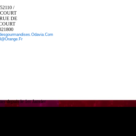
 52110 /
NCOURT
5 RUE DE
COURT
021800
esgourmandises.odavia.com
el@orange.fr
es depuis le 1er Janvier