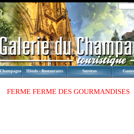
Ac
 Champagne
Hôtels - Restaurants
Services
Gastr
FERME FERME DES GOURMANDISES