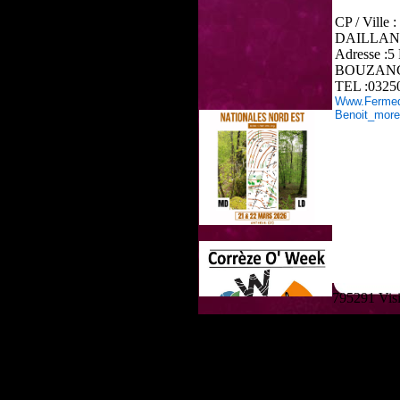
CP / Ville :
DAILLA
Adresse :
BOUZAN
TEL :0325
Www.fermed
Benoit_mor
795291 Visit