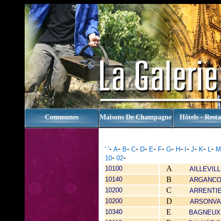
rien
Communes
Maisons De Champagne
Hôtels - Rest
-
-
-
-
-
-
-
-
-
-
-
-
-
' '
A
B
C
D
E
F
G
H
I
J
K
L
M
-
-
10
02
A
10100
AILLEVIL
B
10140
ARGANC
C
10200
ARRENTI
D
10200
ARSONVA
E
10340
BAGNEUX