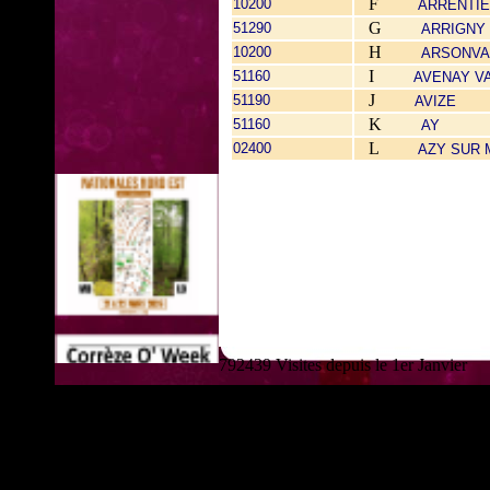
F
10200
ARRENTI
G
51290
ARRIGNY
H
10200
ARSONVA
I
51160
AVENAY VA
J
51190
AVIZE
K
51160
AY
L
02400
AZY SUR
792439 Visites depuis le 1er Janvier