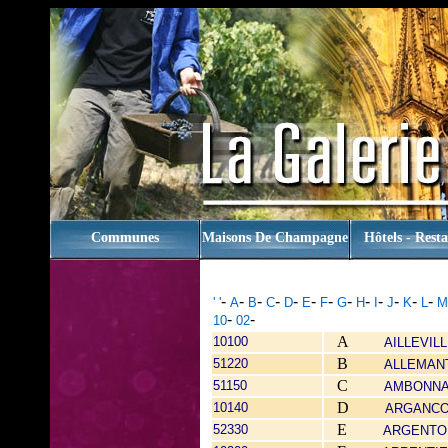
rien
Communes
Maisons De Champagne
Hôtels - Rest
-
-
-
-
-
-
-
-
-
-
-
-
-
' '
A
B
C
D
E
F
G
H
I
J
K
L
M
-
-
10
02
A
10100
AILLEVIL
B
51220
ALLEMAN
C
51150
AMBONN
D
10140
ARGANC
E
52330
ARGENTO