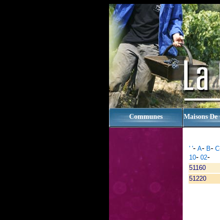
rien
Communes
Maisons De
-
-
-
' '
A
B
C
-
-
10
02
51160
51220