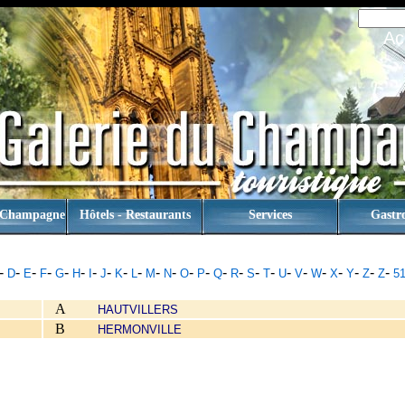
Ac
 Champagne
Hôtels - Restaurants
Services
Gastr
-
-
-
-
-
-
-
-
-
-
-
-
-
-
-
-
-
-
-
-
-
-
-
-
-
D
E
F
G
H
I
J
K
L
M
N
O
P
Q
R
S
T
U
V
W
X
Y
Z
Z
5
A
HAUTVILLERS
B
HERMONVILLE