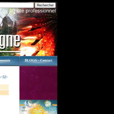
cès au site professionnel
onomie
BLOGS - Contact
-
-
1
52