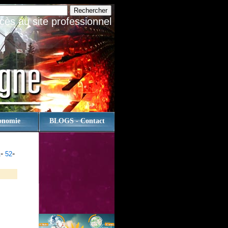
cès au site professionnel
onomie
BLOGS - Contact
-
-
1
52