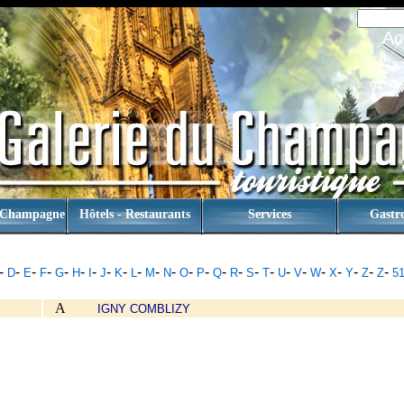
Ac
 Champagne
Hôtels - Restaurants
Services
Gastr
-
-
-
-
-
-
-
-
-
-
-
-
-
-
-
-
-
-
-
-
-
-
-
-
-
D
E
F
G
H
I
J
K
L
M
N
O
P
Q
R
S
T
U
V
W
X
Y
Z
Z
5
A
IGNY COMBLIZY