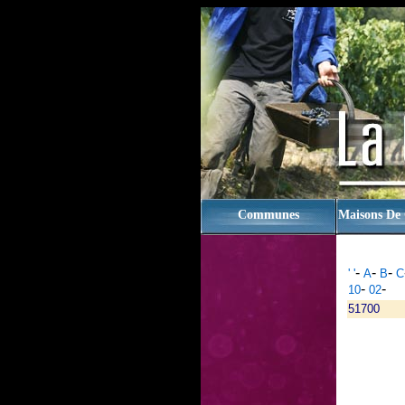
rien
Communes
Maisons De
-
-
-
' '
A
B
C
-
-
10
02
51700