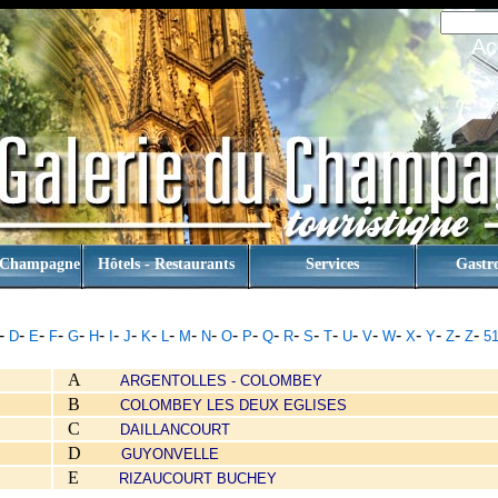
Ac
 Champagne
Hôtels - Restaurants
Services
Gastr
-
-
-
-
-
-
-
-
-
-
-
-
-
-
-
-
-
-
-
-
-
-
-
-
-
D
E
F
G
H
I
J
K
L
M
N
O
P
Q
R
S
T
U
V
W
X
Y
Z
Z
5
A
ARGENTOLLES - COLOMBEY
B
COLOMBEY LES DEUX EGLISES
C
DAILLANCOURT
D
GUYONVELLE
E
RIZAUCOURT BUCHEY