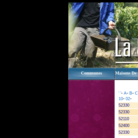
rien
Communes
Maisons De
-
-
-
' '
A
B
C
-
-
10
02
52330
52330
52110
52400
52330