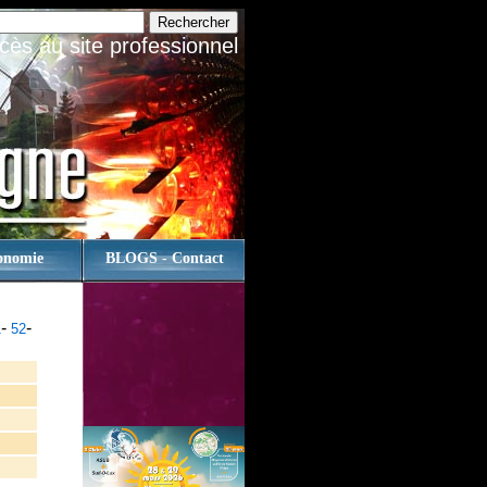
cès au site professionnel
onomie
BLOGS - Contact
-
-
1
52