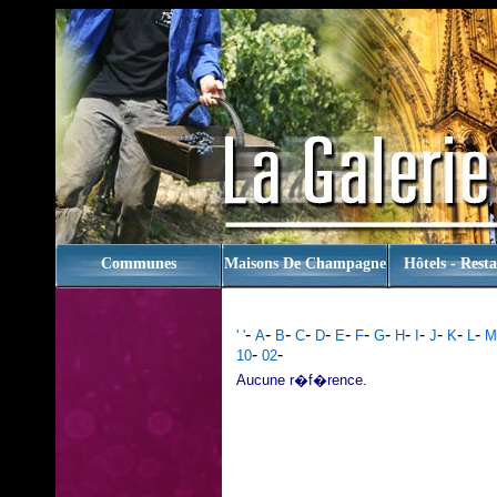
rien
Communes
Maisons De Champagne
Hôtels - Rest
-
-
-
-
-
-
-
-
-
-
-
-
-
' '
A
B
C
D
E
F
G
H
I
J
K
L
M
-
-
10
02
Aucune r�f�rence.