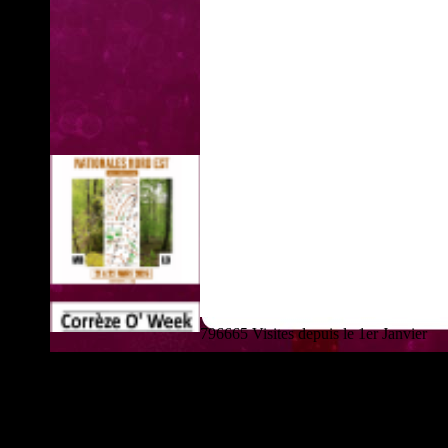
796665 Visites depuis le 1er Janvier