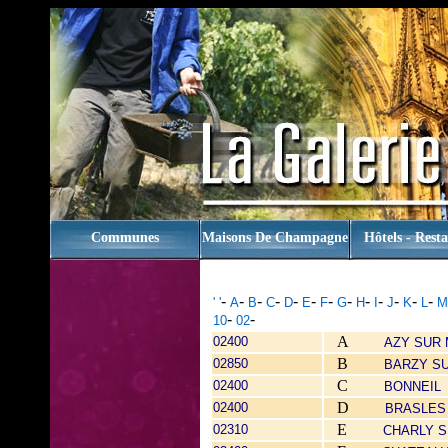
rien
Communes
Maisons De Champagne
Hôtels - Rest
-
-
-
-
-
-
-
-
-
-
-
-
-
' '
A
B
C
D
E
F
G
H
I
J
K
L
M
-
-
10
02
A
02400
AZY SUR
B
02850
BARZY S
C
02400
BONNEIL
D
02400
BRASLES
E
02310
CHARLY 