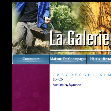
rien
Communes
Maisons De Champagne
Hôtels - Rest
-
-
-
-
-
-
-
-
-
-
-
-
-
' '
A
B
C
D
E
F
G
H
I
J
K
L
M
-
-
10
02
Aucune r�f�rence.