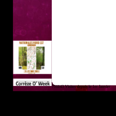
791143 Visites depuis le 1er Janvier