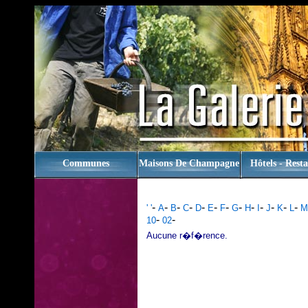
rien
Communes
Maisons De Champagne
Hôtels - Rest
-
-
-
-
-
-
-
-
-
-
-
-
-
' '
A
B
C
D
E
F
G
H
I
J
K
L
M
-
-
10
02
Aucune r�f�rence.