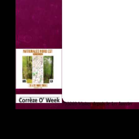
793269 Visites depuis le 1er Janvier