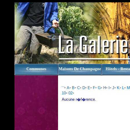
rien
Communes
Maisons De Champagne
Hôtels - Rest
-
-
-
-
-
-
-
-
-
-
-
-
-
' '
A
B
C
D
E
F
G
H
I
J
K
L
M
-
-
10
02
Aucune r�f�rence.