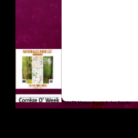
799179 Visites depuis le 1er Janvier