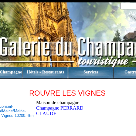
Ac
 Champagne
Hôtels - Restaurants
Services
Gastr
ROUVRE LES VIGNES
Maison de champagne
conseil-
Champagne PERRARD
mairie/mairie-
CLAUDE
-Vignes-10200.htm