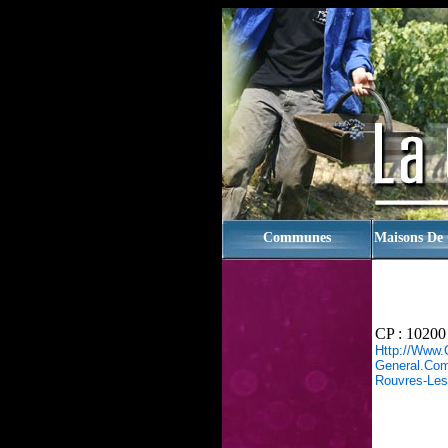
rien
Communes
Maisons De
CP : 10200
Http://www.
General.com/
Rouvres-Les