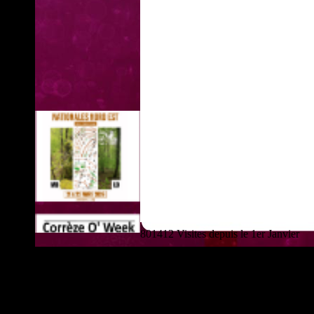
801412 Visites depuis le 1er Janvier