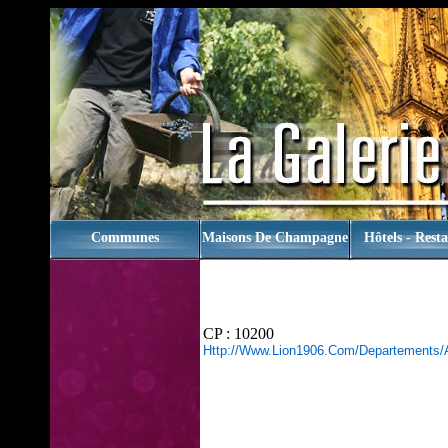
rien
Communes
Maisons De Champagne
Hôtels - Rest
CP : 10200
Http://www.lion1906.com/departements/