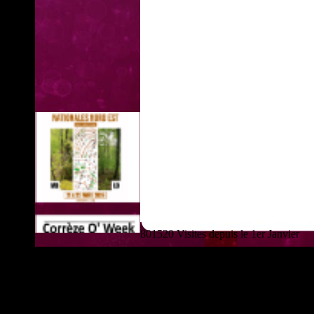
801520 Visites depuis le 1er Janvier