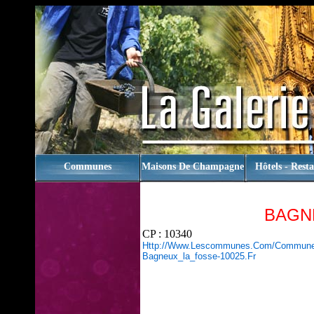
rien
Communes
Maisons De Champagne
Hôtels - Rest
BAGN
CP : 10340
Http://www.lescommunes.com/commune
Bagneux_la_fosse-10025.fr