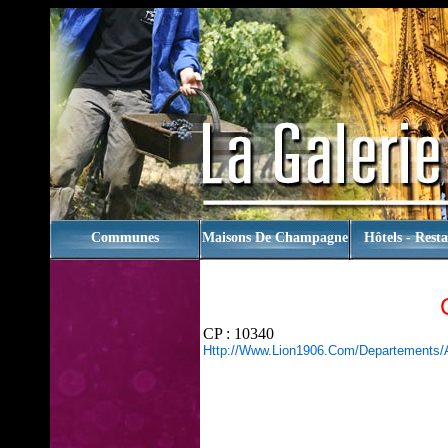
rien
Communes
Maisons De Champagne
Hôtels - Rest
CP : 10340
Http://www.lion1906.com/departements