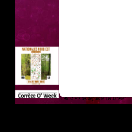
789952 Visites depuis le 1er Janvier