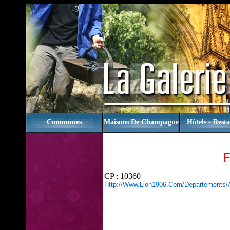
rien
Communes
Maisons De Champagne
Hôtels - Rest
CP : 10360
Http://www.lion1906.com/departements/