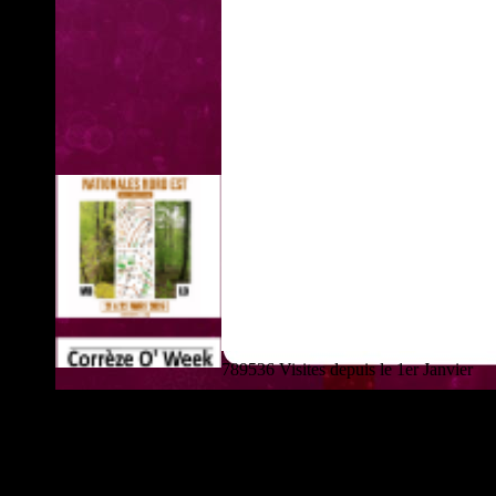
789536 Visites depuis le 1er Janvier