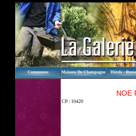
rien
Communes
Maisons De Champagne
Hôtels - Rest
NOE 
CP : 10420