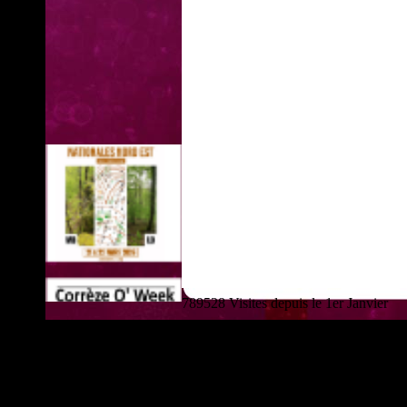
789528 Visites depuis le 1er Janvier