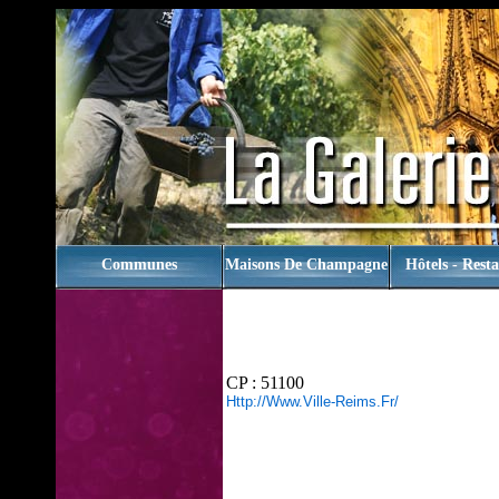
rien
Communes
Maisons De Champagne
Hôtels - Rest
CP : 51100
Http://www.ville-Reims.fr/