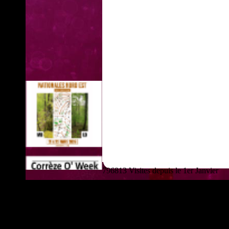
796813 Visites depuis le 1er Janvier