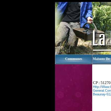
rien
Communes
Maisons De
CP : 51270
Http://www.
General.com/
Beaunay-51