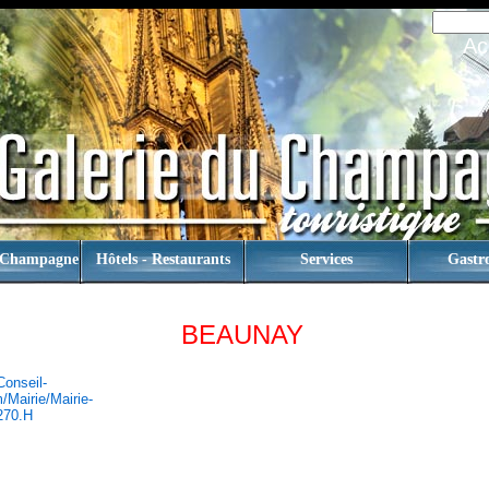
Ac
 Champagne
Hôtels - Restaurants
Services
Gastr
BEAUNAY
conseil-
mairie/mairie-
270.h