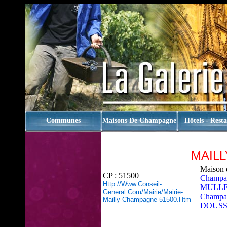
rien
Communes
Maisons De Champagne
Hôtels - Rest
MAIL
Maison 
CP : 51500
Champa
Http://www.conseil-
MULL
General.com/mairie/mairie-
Champa
Mailly-Champagne-51500.htm
DOUSS