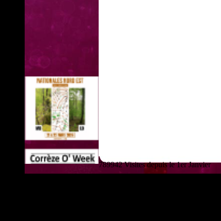
789942 Visites depuis le 1er Janvier