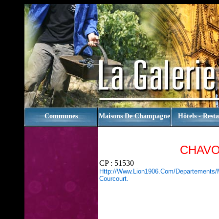
rien
Communes
Maisons De Champagne
Hôtels - Rest
CHAV
CP : 51530
Http://www.lion1906.com/departements/
Courcourt.