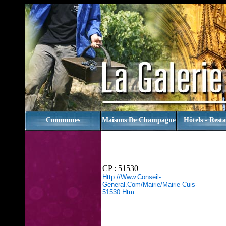
rien
Communes
Maisons De Champagne
Hôtels - Rest
CP : 51530
Http://www.conseil-
General.com/mairie/mairie-Cuis-
51530.htm