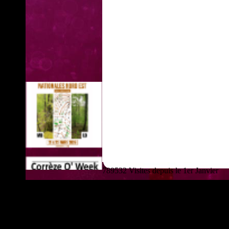
789532 Visites depuis le 1er Janvier