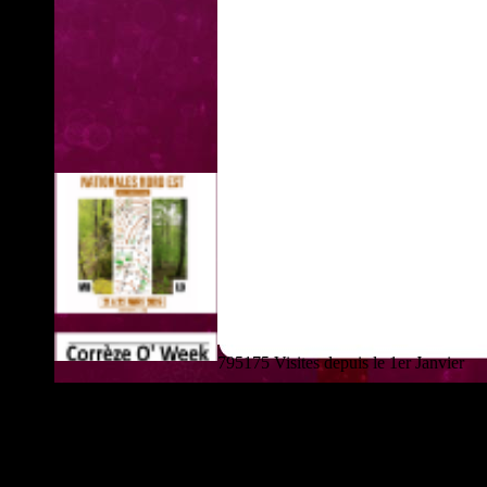
795175 Visites depuis le 1er Janvier