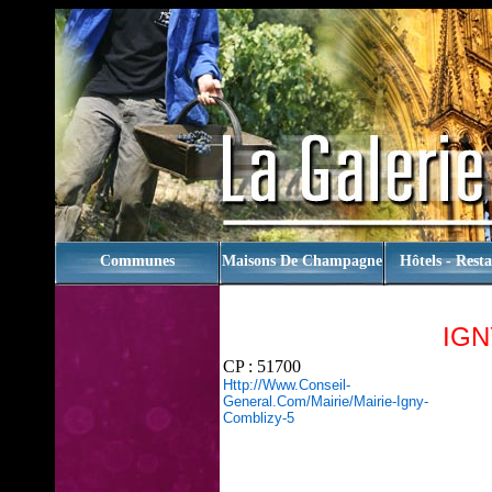
rien
Communes
Maisons De Champagne
Hôtels - Rest
IGN
CP : 51700
Http://www.conseil-
General.com/mairie/mairie-Igny-
Comblizy-5