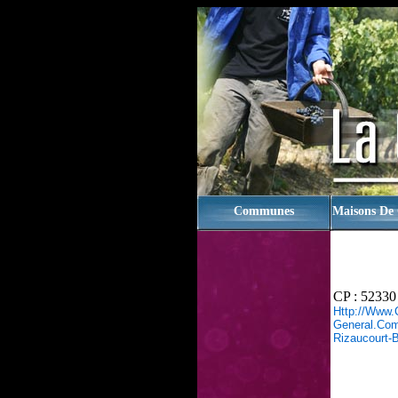
rien
Communes
Maisons De
CP : 52330
Http://www.
General.com/
Rizaucourt-