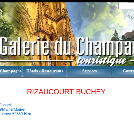
Ac
 Champagne
Hôtels - Restaurants
Services
Gastr
RIZAUCOURT BUCHEY
conseil-
mairie/mairie-
Buchey-52330.htm