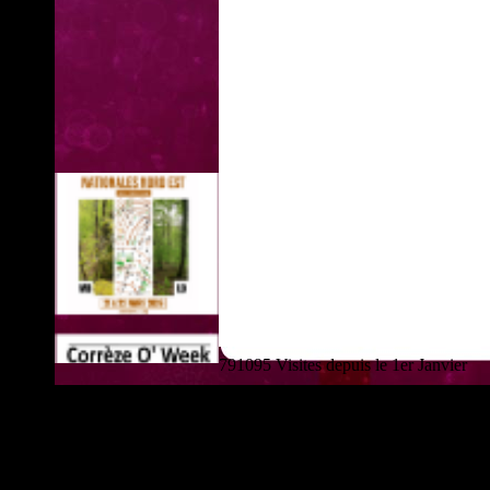
791095 Visites depuis le 1er Janvier