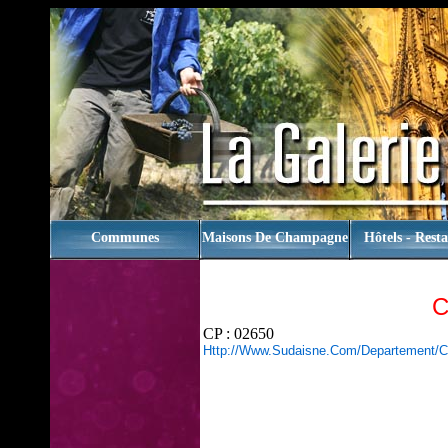
rien
Communes
Maisons De Champagne
Hôtels - Rest
CP : 02650
Http://www.sudaisne.com/Departement/c