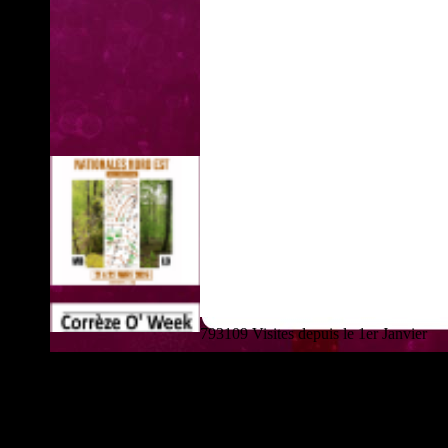
793109 Visites depuis le 1er Janvier