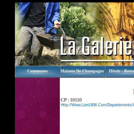
rien
Communes
Maisons De Champagne
Hôtels - Rest
CP : 10110
Http://www.lion1906.com/departements/