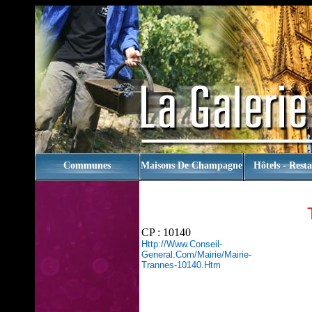
rien
Communes
Maisons De Champagne
Hôtels - Rest
CP : 10140
Http://www.conseil-
General.com/mairie/mairie-
Trannes-10140.htm