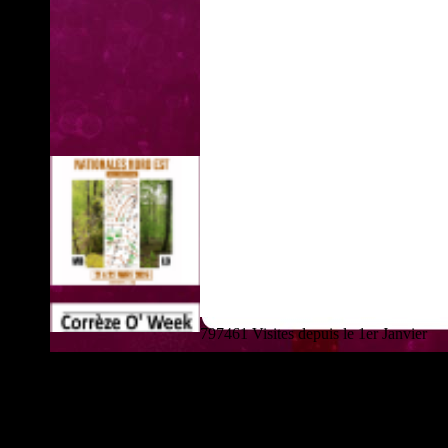
797461 Visites depuis le 1er Janvier