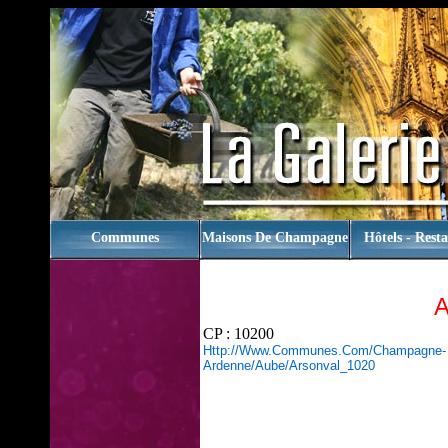
rien
Communes
Maisons De Champagne
Hôtels - Rest
CP : 10200
Http://www.communes.com/champagne-
Ardenne/aube/arsonval_1020