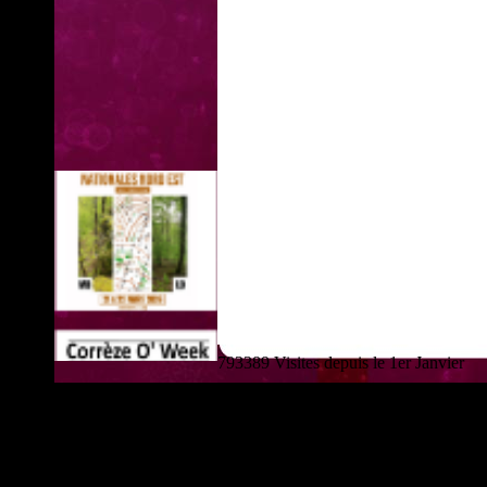
793389 Visites depuis le 1er Janvier