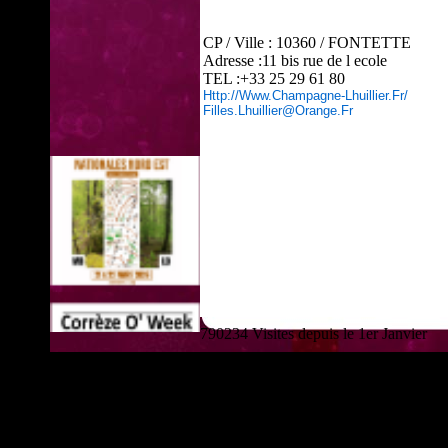
CP / Ville : 10360 / FONTETTE
Adresse :11 bis rue de l ecole
TEL :+33 25 29 61 80
Http://www.champagne-Lhuillier.fr/
Filles.lhuillier@orange.fr
790234 Visites depuis le 1er Janvier