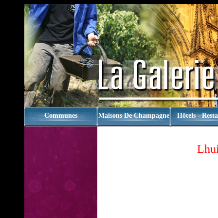
rien
Communes
Maisons De Champagne
Hôtels - Rest
Lhuil