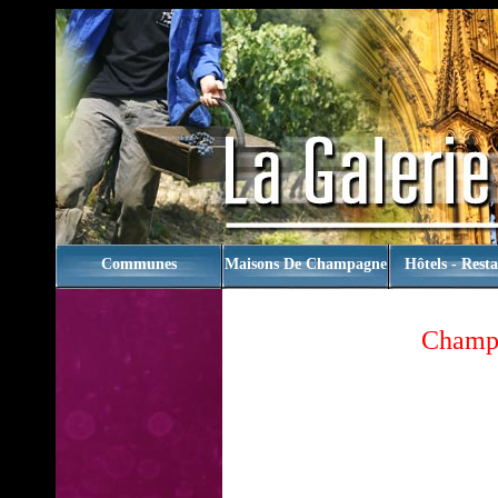
rien
Communes
Maisons De Champagne
Hôtels - Rest
Champ