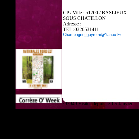
CP / Ville : 51700 / BASLIEUX
SOUS CHATILLON
Adresse :
TEL :0326531411
Champagne_guyremi@yahoo.fr
797949 Visites depuis le 1er Janvier