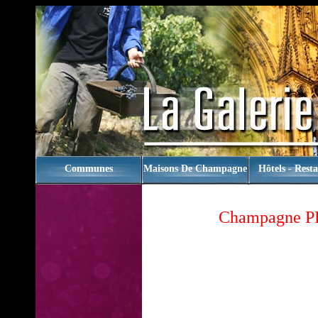
rien
Communes
Maisons De Champagne
Hôtels - Rest
Champagne 