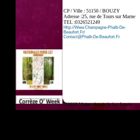
CP / Ville : 51150 / BOUZY
Adresse :25, rue de Tours sur Marne
TEL :0326521249
Http://www.champagne-Phalb-De-
Beaufort.fr/
Contact@phalb-De-Beaufort.fr
793033 Visites depuis le 1er Janvier