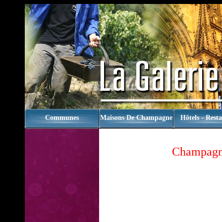
rien
Communes
Maisons De Champagne
Hôtels - Rest
Champag