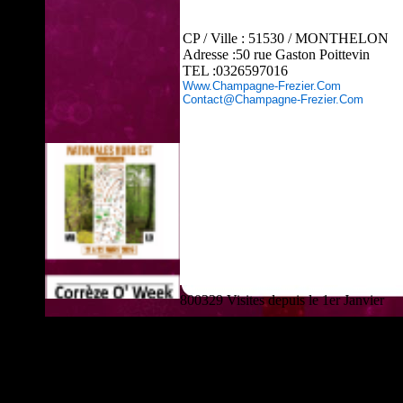
CP / Ville : 51530 / MONTHELON
Adresse :50 rue Gaston Poittevin
TEL :0326597016
Www.champagne-Frezier.com
Contact@champagne-Frezier.com
800329 Visites depuis le 1er Janvier