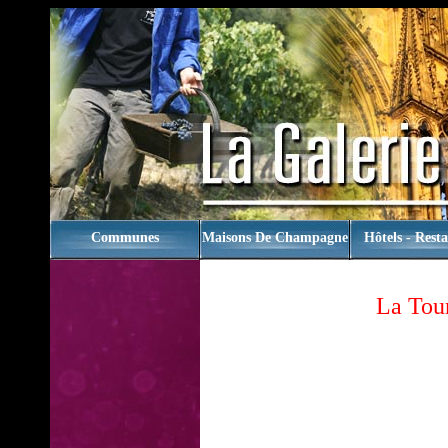
rien
Communes
Maisons De Champagne
Hôtels - Rest
La Tour