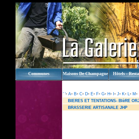
rien
Communes
Maisons De Champagne
Hôtels - Rest
-
-
-
-
-
-
-
-
-
-
-
-
-
-
' '
A
B
C
D
E
F
G
H
I
J
K
L
M
BIERES ET TENTATIONS- BIèRE OR
BRASSERIE ARTISANALE JHP