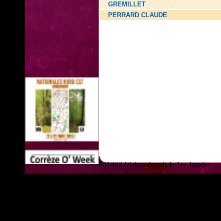
GREMILLET
PERRARD CLAUDE
801353 Visites depuis le 1er Janvier