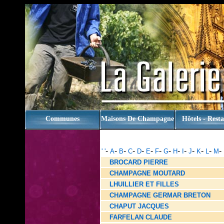
rien
Communes
Maisons De Champagne
Hôtels - Rest
-
-
-
-
-
-
-
-
-
-
-
-
-
-
' '
A
B
C
D
E
F
G
H
I
J
K
L
M
BROCARD PIERRE
CHAMPAGNE MOUTARD
LHUILLIER ET FILLES
CHAMPAGNE GERMAR BRETON
CHAPUT JACQUES
FARFELAN CLAUDE