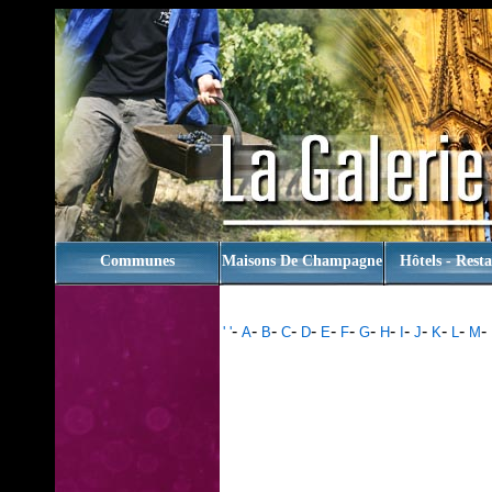
rien
Communes
Maisons De Champagne
Hôtels - Rest
-
-
-
-
-
-
-
-
-
-
-
-
-
-
' '
A
B
C
D
E
F
G
H
I
J
K
L
M