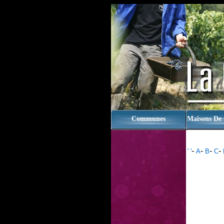
rien
Communes
Maisons De
-
-
-
-
' '
A
B
C