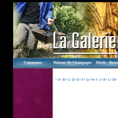
rien
Communes
Maisons De Champagne
Hôtels - Rest
-
-
-
-
-
-
-
-
-
-
-
-
-
-
' '
A
B
C
D
E
F
G
H
I
J
K
L
M