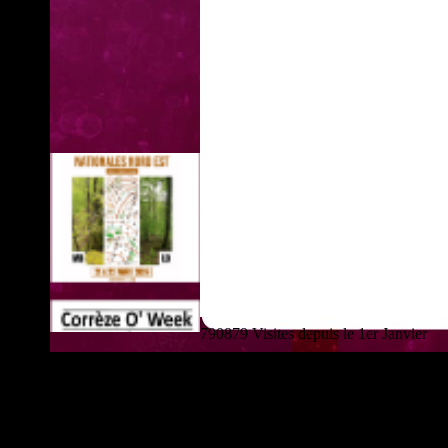
790879 Visites depuis le 1er Janvier