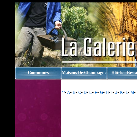
rien
Communes
Maisons De Champagne
Hôtels - Rest
-
-
-
-
-
-
-
-
-
-
-
-
-
-
' '
A
B
C
D
E
F
G
H
I
J
K
L
M