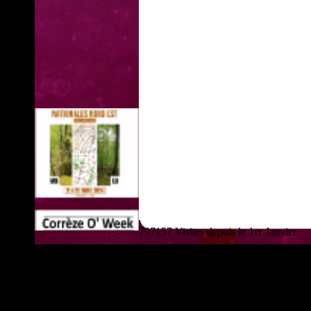
797157 Visites depuis le 1er Janvier