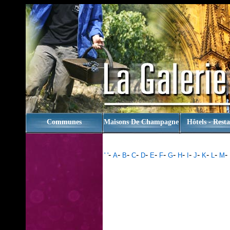
rien
Communes
Maisons De Champagne
Hôtels - Rest
-
-
-
-
-
-
-
-
-
-
-
-
-
-
' '
A
B
C
D
E
F
G
H
I
J
K
L
M