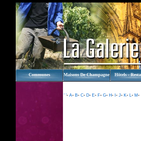
rien
Communes
Maisons De Champagne
Hôtels - Rest
-
-
-
-
-
-
-
-
-
-
-
-
-
-
' '
A
B
C
D
E
F
G
H
I
J
K
L
M