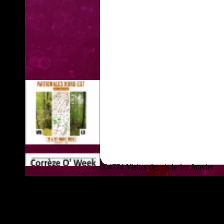
804774 Visites depuis le 1er Janvier