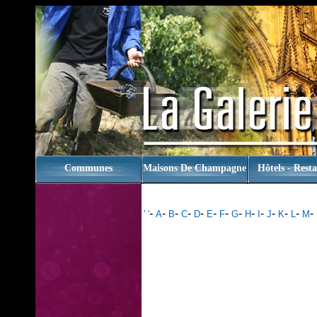
rien
Communes
Maisons De Champagne
Hôtels - Rest
-
-
-
-
-
-
-
-
-
-
-
-
-
-
' '
A
B
C
D
E
F
G
H
I
J
K
L
M