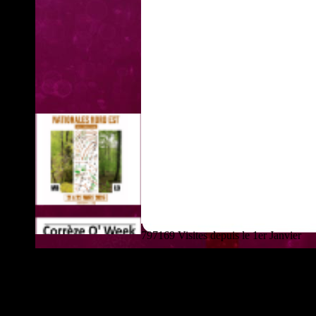
797169 Visites depuis le 1er Janvier