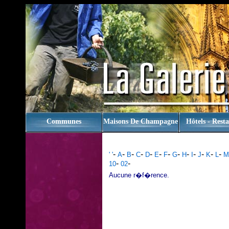
rien
Communes
Maisons De Champagne
Hôtels - Rest
-
-
-
-
-
-
-
-
-
-
-
-
-
' '
A
B
C
D
E
F
G
H
I
J
K
L
M
-
-
10
02
Aucune r�f�rence.