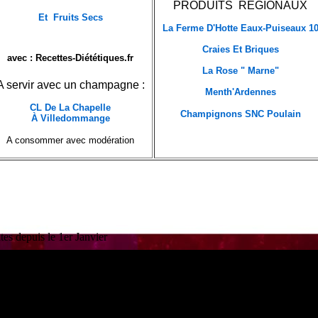
PRODUITS REGIONAUX
Et Fruits Secs
La Ferme D'Hotte Eaux-Puiseaux 1
Craies Et Briques
avec : Recettes-Diététiques.fr
La Rose " Marne"
A servir avec un champagne :
Menth'Ardennes
CL De La Chapelle
Champignons SNC Poulain
À Villedommange
A consommer avec modération
es depuis le 1er Janvier