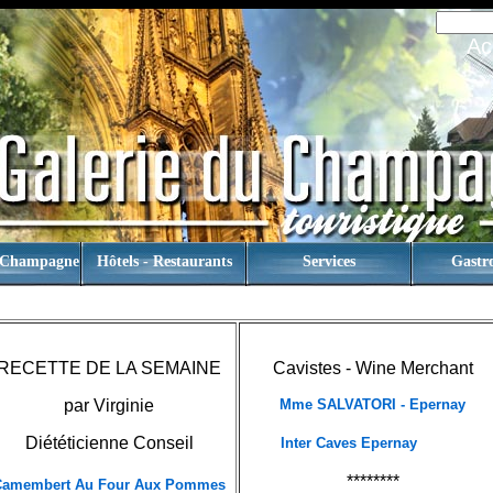
Ac
 Champagne
Hôtels - Restaurants
Services
Gastr
RECETTE DE LA SEMAINE
Cavistes - Wine Merchant
par
Virginie
Mme SALVATORI - Epernay
Diététicienne Conseil
Inter Caves Epernay
********
Camembert Au Four Aux Pommes