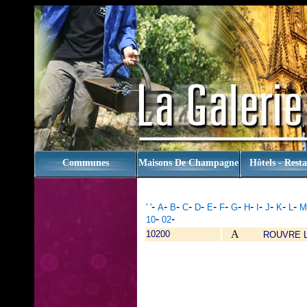
rien
Communes
Maisons De Champagne
Hôtels - Rest
-
-
-
-
-
-
-
-
-
-
-
-
-
' '
A
B
C
D
E
F
G
H
I
J
K
L
M
-
-
10
02
A
10200
ROUVRE 