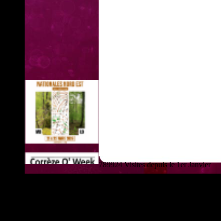
789924 Visites depuis le 1er Janvier