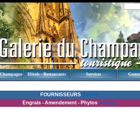
Ac
 Champagne
Hôtels - Restaurants
Services
Gastr
FOURNISSEURS
(Cacher)
Engrais - Amendement - Phytos
(afficher)