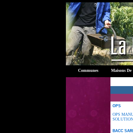
rien
Communes
Maisons De
OPS
OPS MANU
SOLUTIO
BACC SAR