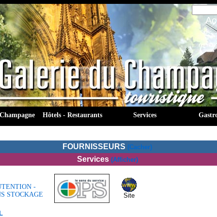
Ac
 Champagne
Hôtels - Restaurants
Services
Gastr
FOURNISSEURS
(Cacher)
Services
(afficher)
TENTION -
NS STOCKAGE
Site
L